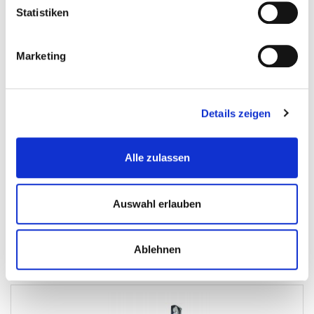
Statistiken
Marketing
Wandhaken Aluminium 120 x 85 mm mit Kunststoff...
Geraetehalter
Details zeigen
€ 1,59
Alle zulassen
Gewicht: 0.044 kg
Inkl. MwSt. zzgl.
Versandkosten
Auf Lager
Auswahl erlauben
Mehr
In den Warenkorb
Ablehnen
Wunschliste