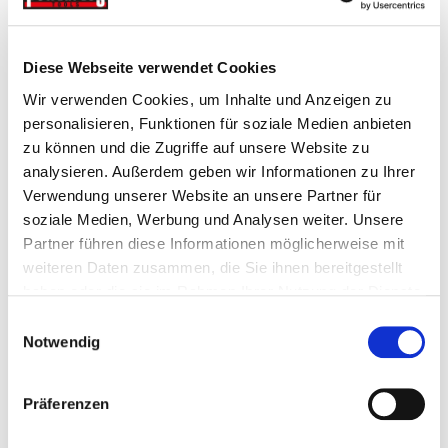
Geraetehalter
Diese Webseite verwendet Cookies
Wir verwenden Cookies, um Inhalte und Anzeigen zu
€ 1,69
personalisieren, Funktionen für soziale Medien anbieten
Gewicht: 0.074 kg
zu können und die Zugriffe auf unsere Website zu
Inkl. MwSt. zzgl.
Versandkosten
analysieren. Außerdem geben wir Informationen zu Ihrer
Auf Lager
Verwendung unserer Website an unsere Partner für
soziale Medien, Werbung und Analysen weiter. Unsere
Mehr
In den Warenkorb
Partner führen diese Informationen möglicherweise mit
Wunschliste
weiteren Daten zusammen, die Sie ihnen bereitgestellt
haben oder die sie im Rahmen Ihrer Nutzung der Dienste
gesammelt haben.
Einwilligungsauswahl
Notwendig
Präferenzen