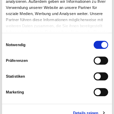
analysieren. Außerdem geben wir Informationen zu Ihrer
Verwendung unserer Website an unsere Partner für
Gerätehalter Set 15 tlg. - Gartengeräte...
soziale Medien, Werbung und Analysen weiter. Unsere
Partner führen diese Informationen möglicherweise mit
weiteren Daten zusammen, die Sie ihnen bereitgestellt
Geraetehalter
haben oder die sie im Rahmen Ihrer Nutzung der Dienste
gesammelt haben.
Einwilligungsauswahl
€ 59,95
Notwendig
Gewicht: 5.84 kg
Inkl. MwSt. zzgl.
Versandkosten
Präferenzen
Auf Lager
Mehr
In den Warenkorb
Statistiken
Wunschliste
Marketing
Details zeigen