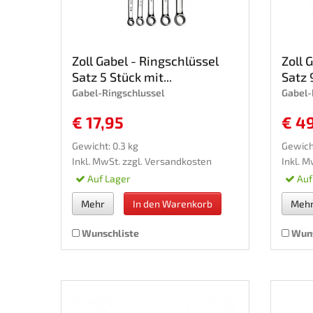
Zoll Gabel - Ringschlüssel
Zoll 
Satz 5 Stück mit...
Satz 
Gabel-Ringschlussel
Gabel-
€ 17,95
€ 4
Gewicht: 0.3 kg
Gewich
Inkl. MwSt. zzgl.
Versandkosten
Inkl. M
Auf Lager
Auf
Mehr
In den Warenkorb
Meh
Wunschliste
Wuns