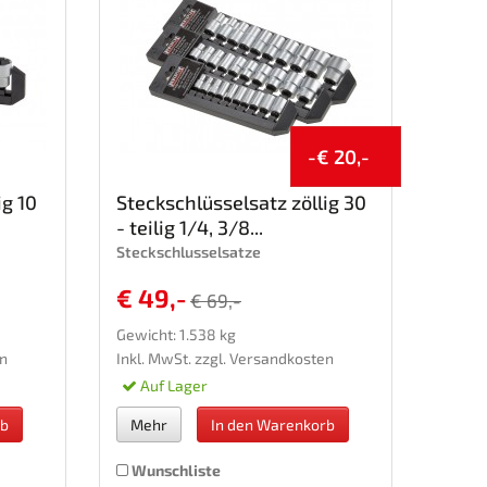
-€ 20,-
ig 10
Steckschlüsselsatz zöllig 30
- teilig 1/4, 3/8...
Steckschlusselsatze
€ 49,-
€ 69,-
Gewicht: 1.538 kg
n
Inkl. MwSt. zzgl.
Versandkosten
Auf Lager
rb
Mehr
In den Warenkorb
Wunschliste