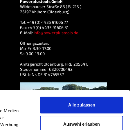
Powerplustools GmbH
Wildeshauser Straße 83 ( B-213 )
26197 Ahlhorn (Oldenburg)
Tel. +49 (0) 4435 91606 77
Fax +49 (0) 4435 91606 81
E-Mail:
info@powerplustools.de
Öffnungszeiten:
Mo-Fr 8.30-17.00
Sa 9.00-13.00
Amtsgericht Oldenburg, HRB 205641.
Steuernummer 6820706492
USt-IdNr. DE 814765557
Alle zulassen
le Medien
ir
Auswahl erlauben
, Werbung