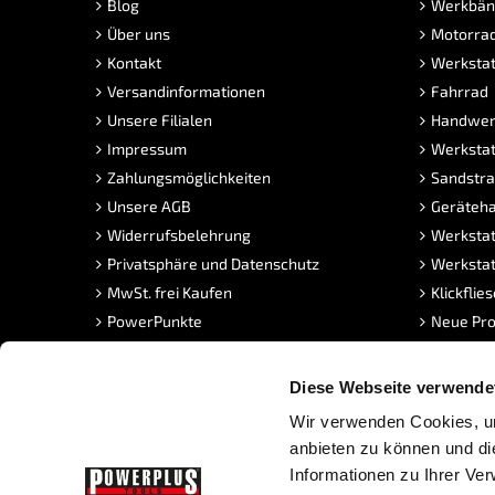
Blog
Werkbän
Über uns
Motorra
Kontakt
Werkstat
Versandinformationen
Fahrrad
Unsere Filialen
Handwer
Impressum
Werkstat
Zahlungsmöglichkeiten
Sandstra
Unsere AGB
Geräteha
Widerrufsbelehrung
Werkstat
Privatsphäre und Datenschutz
Werkstat
MwSt. frei Kaufen
Klickflie
PowerPunkte
Neue Pro
FAQ Sandstrahlen
Angebot
Stellenangebote
Diese Webseite verwende
Wir verwenden Cookies, um
anbieten zu können und di
Informationen zu Ihrer Ve