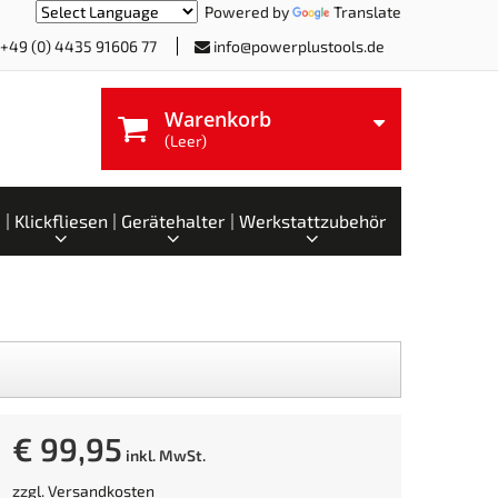
Powered by
Translate
+49 (0) 4435 91606 77
info@powerplustools.de
Warenkorb
(Leer)
Klickfliesen
Gerätehalter
Werkstattzubehör
€ 99,95
inkl. MwSt.
zzgl.
Versandkosten