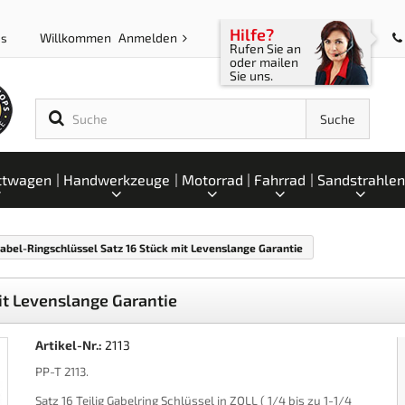
Hilfe?
Willkommen
Anmelden
ps
Rufen Sie an
oder mailen
Sie uns.
Suche
ttwagen
Handwerkzeuge
Motorrad
Fahrrad
Sandstrahlen
Gabel-Ringschlüssel Satz 16 Stück mit Levenslange Garantie
it Levenslange Garantie
Artikel-Nr.:
2113
PP-T 2113.
Satz 16 Teilig Gabelring Schlüssel in ZOLL ( 1/4 bis zu 1-1/4