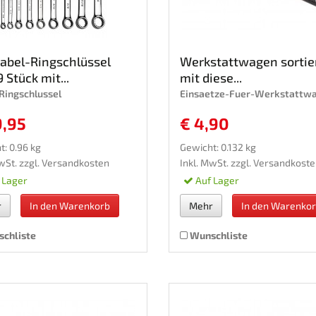
Gabel-Ringschlüssel
Werkstattwagen sortie
9 Stück mit...
mit diese...
Ringschlussel
Einsaetze-Fuer-Werkstattw
9,95
€ 4,90
t: 0.96 kg
Gewicht: 0.132 kg
wSt. zzgl.
Versandkosten
Inkl. MwSt. zzgl.
Versandkoste
 Lager
Auf Lager
r
In den Warenkorb
Mehr
In den Warenko
chliste
Wunschliste