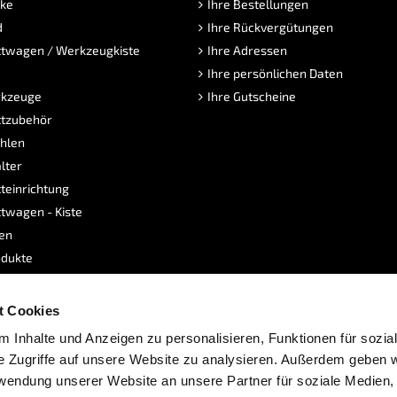
ke
Ihre Bestellungen
d
Ihre Rückvergütungen
twagen / Werkzeugkiste
Ihre Adressen
Ihre persönlichen Daten
kzeuge
Ihre Gutscheine
tzubehör
hlen
lter
teinrichtung
twagen - Kiste
sen
dukte
e
t Cookies
 Inhalte und Anzeigen zu personalisieren, Funktionen für sozia
e Zugriffe auf unsere Website zu analysieren. Außerdem geben w
rwendung unserer Website an unsere Partner für soziale Medien