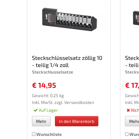
Steckschlüsselsatz zöllig 10
Steck
- teilig 1/4 zoll
- teil
Steckschlusselsatze
Stecks
€ 14,95
€ 17
Gewicht: 0.25 kg
Gewich
Inkl. MwSt. zzgl.
Versandkosten
Inkl. M
Auf Lager
Nich
Mehr
In den Warenkorb
Meh
Wunschliste
Wuns