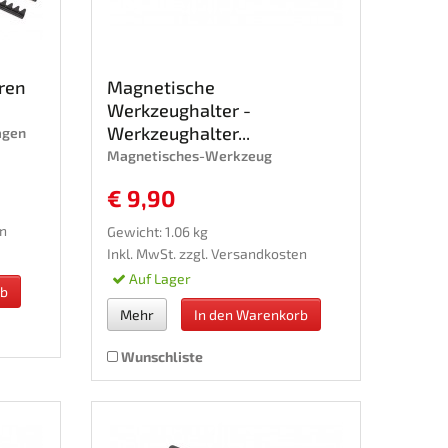
ren
Magnetische
Werkzeughalter -
Werkzeughalter...
agen
Magnetisches-Werkzeug
€ 9,90
n
Gewicht: 1.06 kg
Inkl. MwSt. zzgl.
Versandkosten
Auf Lager
rb
Mehr
In den Warenkorb
Wunschliste