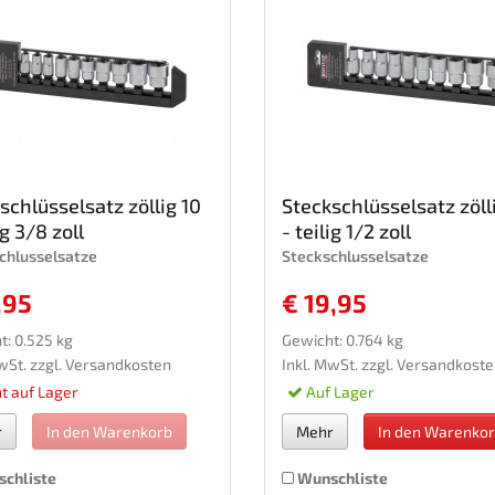
schlüsselsatz zöllig 10
Steckschlüsselsatz zöll
ig 3/8 zoll
- teilig 1/2 zoll
chlusselsatze
Steckschlusselsatze
,95
€ 19,95
t: 0.525 kg
Gewicht: 0.764 kg
wSt. zzgl.
Versandkosten
Inkl. MwSt. zzgl.
Versandkoste
t auf Lager
Auf Lager
r
In den Warenkorb
Mehr
In den Warenko
chliste
Wunschliste