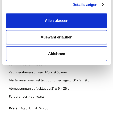
Details zeigen
Mehr Infos
Technische Daten
Alle zulassen
MEHR INFOS
Auswahl erlauben
Maximaler Druck: 4,5 bar - 65 psi
Ablehnen
Manometer bis 7 bar - 101 psi.
Schlauchdurchmesser: 8 mm.
Zylinderabmessungen: 120 x Ø 55 mm
Maße zusammengeklappt und verriegelt: 30 x 9 x 9 cm.
Abmessungen aufgeklappt: 31 x 9 x 26 cm
Farbe: silber / schwarz
Preis:
14,95 € inkl. MwSt.