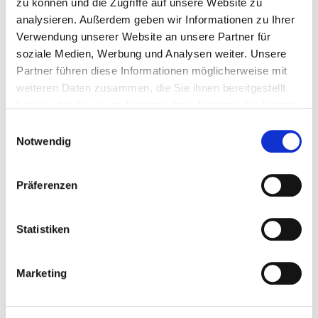
zu können und die Zugriffe auf unsere Website zu
zzgl.
Versandkosten
analysieren. Außerdem geben wir Informationen zu Ihrer
Verwendung unserer Website an unsere Partner für
Menge
soziale Medien, Werbung und Analysen weiter. Unsere
Partner führen diese Informationen möglicherweise mit
weiteren Daten zusammen, die Sie ihnen bereitgestellt
Sofort versandfertig, Lieferfrist 1-3 Tage
haben oder die sie im Rahmen Ihrer Nutzung der Dienste
gesammelt haben.
Einwilligungsauswahl
In den Warenkorb
Notwendig
oder
Präferenzen
Statistiken
Beim Kauf dieses Artikels erhalten Sie:
14
PowerPunkte
.
Marketing
Wunschliste