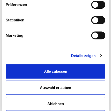
Inkl. MwSt. zzgl.
Versandkosten
Präferenzen
Auf Lager
Mehr
In den Warenkorb
Statistiken
Wunschliste
Marketing
Details zeigen
Alle zulassen
Auswahl erlauben
Schaumstoffeinlage 77 x 39 cm -...
Ablehnen
Einsaetze-Fuer-Werkstattwagen