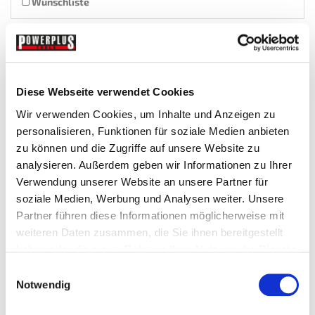
Wunschliste
Diese Webseite verwendet Cookies
Wir verwenden Cookies, um Inhalte und Anzeigen zu
personalisieren, Funktionen für soziale Medien anbieten
zu können und die Zugriffe auf unsere Website zu
analysieren. Außerdem geben wir Informationen zu Ihrer
Verwendung unserer Website an unsere Partner für
Schaumstoffeinlage 77 x 39 cm -...
soziale Medien, Werbung und Analysen weiter. Unsere
Partner führen diese Informationen möglicherweise mit
Einsaetze-Fuer-Werkstattwagen
weiteren Daten zusammen, die Sie ihnen bereitgestellt
haben oder die sie im Rahmen Ihrer Nutzung der Dienste
gesammelt haben.
Einwilligungsauswahl
€ 19,95
Notwendig
Gewicht: 0.189 kg