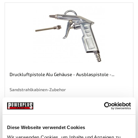
Druckluftpistole Alu Gehäuse - Ausblaspistole -...
Sandstrahlkabinen-Zubehor
€ 7,95
Gewicht: 0.204 kg
Inkl. MwSt. zzgl.
Versandkosten
Diese Webseite verwendet Cookies
Auf Lager
Wir verwenden Cookies, um Inhalte und Anzeigen zu