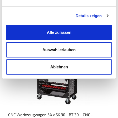
€ 9,95
Gewicht: 0.206 kg
Inkl. MwSt. zzgl.
Versandkosten
Details zeigen
Auf Lager
Mehr
In den Warenkorb
Alle zulassen
Wunschliste
Auswahl erlauben
Ablehnen
CNC Werkzeugwagen 54 x SK 30 - BT 30 – CNC...