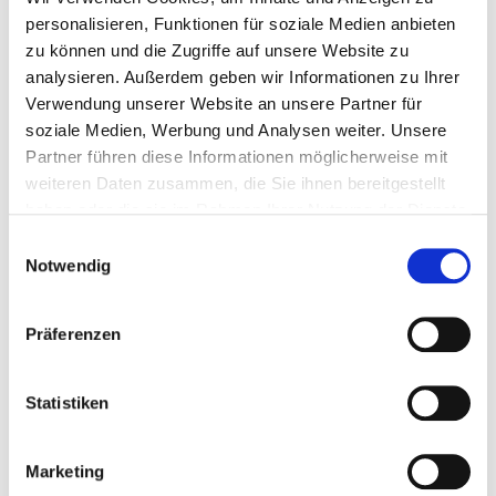
personalisieren, Funktionen für soziale Medien anbieten
Mehr
In den Warenkorb
zu können und die Zugriffe auf unsere Website zu
Wunschliste
analysieren. Außerdem geben wir Informationen zu Ihrer
Verwendung unserer Website an unsere Partner für
soziale Medien, Werbung und Analysen weiter. Unsere
Partner führen diese Informationen möglicherweise mit
weiteren Daten zusammen, die Sie ihnen bereitgestellt
haben oder die sie im Rahmen Ihrer Nutzung der Dienste
gesammelt haben.
Einwilligungsauswahl
Notwendig
Präferenzen
Druckluftpistole Alu Gehäuse - Ausblaspistole -...
Statistiken
Sandstrahlkabinen-Zubehor
Marketing