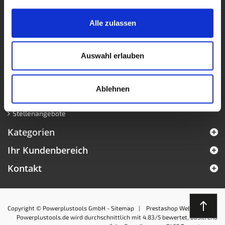
Impressum
Zahlungsmöglichkeiten
Alle zulassen
Unsere AGB
Widerrufsbelehrung
Auswahl erlauben
Privatsphäre und Datenschutz
MwSt. frei Kaufen
PowerPunkte
Ablehnen
FAQ Sandstrahlen
Stellenangebote
Kategorien
Ihr Kundenbereich
Kontakt
north
Copyright © Powerplustools GmbH -
Sitemap
|
Prestashop Webshops
Powerplustools.de
wird durchschnittlich mit
4.83
/5 bewertet, basierend