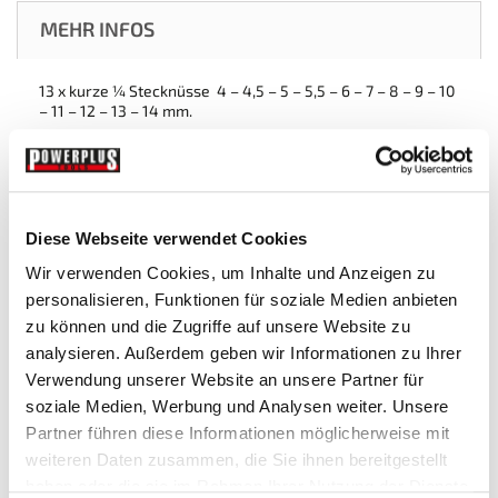
MEHR INFOS
13 x kurze ¼ Stecknüsse 4 – 4,5 – 5 – 5,5 – 6 – 7 – 8 – 9 – 10
– 11 – 12 – 13 – 14 mm.
9 x Stück lange ¼ Stecknüsse
Maße Innenbereich tiefe
Außendurchmesser
5 mm. 11,5 mm. Ø
Diese Webseite verwendet Cookies
8,1 mm.
Wir verwenden Cookies, um Inhalte und Anzeigen zu
6 mm. 15,0 mm. Ø
personalisieren, Funktionen für soziale Medien anbieten
9,0 mm.
zu können und die Zugriffe auf unsere Website zu
7 mm. 25,0 mm. Ø
analysieren. Außerdem geben wir Informationen zu Ihrer
10,2 mm.
Verwendung unserer Website an unsere Partner für
8 mm. 21,0 mm. Ø
soziale Medien, Werbung und Analysen weiter. Unsere
11,8 mm.
Partner führen diese Informationen möglicherweise mit
9 mm. 24,0 mm. Ø
weiteren Daten zusammen, die Sie ihnen bereitgestellt
13,0 mm.
haben oder die sie im Rahmen Ihrer Nutzung der Dienste