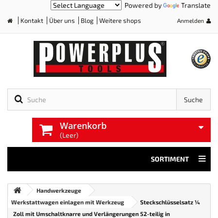
Powered by
Translate
Kontakt
Über uns
Blog
Weitere shops
Anmelden
Home
Suche
Warenkorb
(Leer)
SORTIMENT
Handwerkzeuge
Werkstattwagen einlagen mit Werkzeug
Steckschlüsselsatz ¼
Zoll mit Umschaltknarre und Verlängerungen 52-teilig in