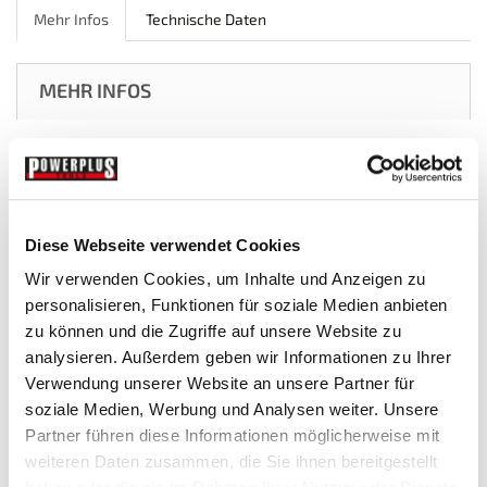
Mehr Infos
Technische Daten
MEHR INFOS
Das
EVA soft foam inlay
besteht aus Ethylen-Vinylacetat-
Schaumstoff – einem UV- und wetterbeständigen, flexiblen,
leichten sowie abriebfesten Material. Es ist
wasserabweisend, selbst bei Beschädigungen, da auch das
Innenmaterial keine Feuchtigkeit aufnimmt. Die maßgenaue
Diese Webseite verwendet Cookies
Bedruckung erleichtert die Organisation und den schnellen
Zugriff auf das jeweilige Werkzeug.
Wir verwenden Cookies, um Inhalte und Anzeigen zu
Weitere Informationen:
personalisieren, Funktionen für soziale Medien anbieten
zu können und die Zugriffe auf unsere Website zu
Gesamtgewicht:
440 g
analysieren. Außerdem geben wir Informationen zu Ihrer
Garantie:
Lebenslange Garantie* auf das Werkzeug
Verwendung unserer Website an unsere Partner für
Preis:
€ 13,95 inkl. MwSt.
soziale Medien, Werbung und Analysen weiter. Unsere
Partner führen diese Informationen möglicherweise mit
* Die lebenslange Garantie gilt bei sachgemäßer Nutzung
gemäß Verwendungszweck. Verschleißteile wie Bohrer,
weiteren Daten zusammen, die Sie ihnen bereitgestellt
Bits und Sägeblätter sind davon ausgenommen.