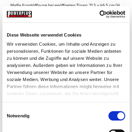
Maße Frontöffnung bei geöffneten Türen: 71,5 x 46,5 cm (H
x B)
Nettogewicht: 41,5 kg
Materialstärke: 1 mm
Diese Webseite verwendet Cookies
Ausgleichfüße ab 2022 Verfügbar
Wir verwenden Cookies, um Inhalte und Anzeigen zu
personalisieren, Funktionen für soziale Medien anbieten
Preis:
269,95 € inkl. MwSt.
zu können und die Zugriffe auf unsere Website zu
Dieses Produkt wird als Bausatz geliefert, eine
analysieren. Außerdem geben wir Informationen zu Ihrer
fachmännische Montage dauert ca. 30 min.
Verwendung unserer Website an unsere Partner für
soziale Medien, Werbung und Analysen weiter. Unsere
Partner führen diese Informationen möglicherweise mit
weiteren Daten zusammen, die Sie ihnen bereitgestellt
Zubehör
haben oder die sie im Rahmen Ihrer Nutzung der Dienste
gesammelt haben.
Einwilligungsauswahl
Notwendig