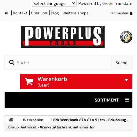
Powered by
Translate
Kontakt
Über uns
Blog
Weitere shops
Anmelden
Home
Suche
Warenkorb
(Leer)
SORTIMENT
Werkbänke
Eck Werkbank 87 x 87 x 91 cm - Ecklösung -
Grau / Anthrazit - Werkstattschrank mit einer Tür