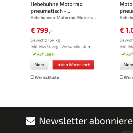
Hebebühne Motorrad
Moto
pneumatisch -...
pneum
Hebebuhnen-Motorrad-Motorra...
Hebebu
€ 799,-
€ 1.
Gewicht: 164 kg
Gewich
Inkl. MwSt. zzgl.
Versandkosten
Inkl. M
Auf Lager
Auf
Mehr
In den Warenkorb
Meh
Wunschliste
Wuns
Newsletter abonnier