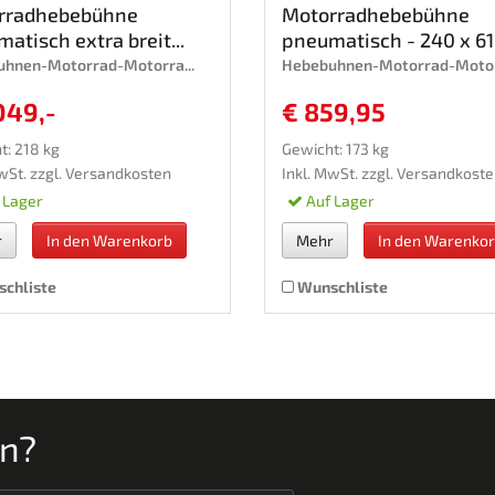
rradhebebühne
Motorradhebebühne
atisch extra breit...
pneumatisch - 240 x 61
hnen-Motorrad-Motorra...
Hebebuhnen-Motorrad-Motorr
049,-
€ 859,95
t: 218 kg
Gewicht: 173 kg
wSt. zzgl.
Versandkosten
Inkl. MwSt. zzgl.
Versandkoste
 Lager
Auf Lager
r
In den Warenkorb
Mehr
In den Warenko
chliste
Wunschliste
en?