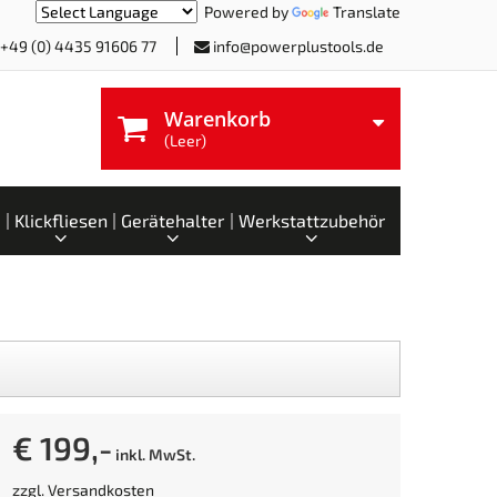
Powered by
Translate
+49 (0) 4435 91606 77
info@powerplustools.de
Warenkorb
(Leer)
Klickfliesen
Gerätehalter
Werkstattzubehör
€ 199,-
inkl. MwSt.
zzgl.
Versandkosten