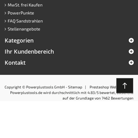
MwSt. frei Kaufen
PowerPunkte
FAQ Sandstrahlen
Stellenangebote
Kategorien
Ihr Kundenbereich
Kontakt
north
Copyright © Powerplustools GmbH -
Sitemap
|
Prestashop Webshops
Powerplustools.de
wird durchschnittlich mit
4.83
/5 bewertet, basierend
auf der Grundlage von
7462
Bewertungen