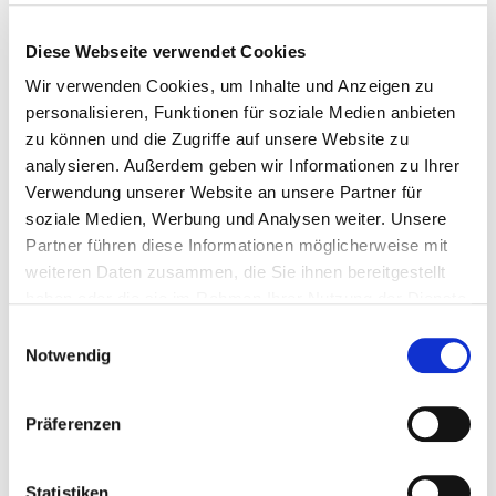
Auf Lager
Diese Webseite verwendet Cookies
Mehr
In den Warenkorb
Wir verwenden Cookies, um Inhalte und Anzeigen zu
Wunschliste
personalisieren, Funktionen für soziale Medien anbieten
zu können und die Zugriffe auf unsere Website zu
analysieren. Außerdem geben wir Informationen zu Ihrer
Verwendung unserer Website an unsere Partner für
soziale Medien, Werbung und Analysen weiter. Unsere
Partner führen diese Informationen möglicherweise mit
weiteren Daten zusammen, die Sie ihnen bereitgestellt
haben oder die sie im Rahmen Ihrer Nutzung der Dienste
gesammelt haben.
Einwilligungsauswahl
Notwendig
Rahmentasche für Fahrrad Rennrad Mountainbike...
Präferenzen
Fahrradtaschen
Statistiken