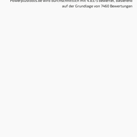
Powerplustools.de
wird durchschnittlich mit
4.83
/5 bewertet, basierend
auf der Grundlage von
7460
Bewertungen