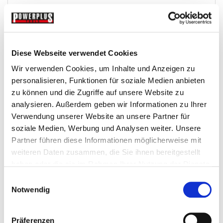
€ 2,75
Gewicht: 0.06 kg
Inkl. MwSt. zzgl.
Versandkosten
Diese Webseite verwendet Cookies
Auf Lager
Wir verwenden Cookies, um Inhalte und Anzeigen zu
Mehr
In den Warenkorb
personalisieren, Funktionen für soziale Medien anbieten
Wunschliste
zu können und die Zugriffe auf unsere Website zu
analysieren. Außerdem geben wir Informationen zu Ihrer
Verwendung unserer Website an unsere Partner für
soziale Medien, Werbung und Analysen weiter. Unsere
Partner führen diese Informationen möglicherweise mit
weiteren Daten zusammen, die Sie ihnen bereitgestellt
haben oder die sie im Rahmen Ihrer Nutzung der Dienste
gesammelt haben.
Einwilligungsauswahl
Notwendig
Präferenzen