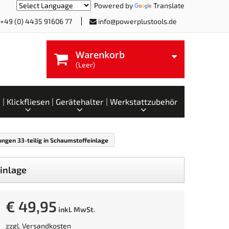
Powered by
Translate
+49 (0) 4435 91606 77
info@powerplustools.de
Warenkorb
(Leer)
Klickfliesen
Gerätehalter
Werkstattzubehör
ngen 33-teilig in Schaumstoffeinlage
inlage
€ 49,95
inkl. MwSt.
zzgl.
Versandkosten