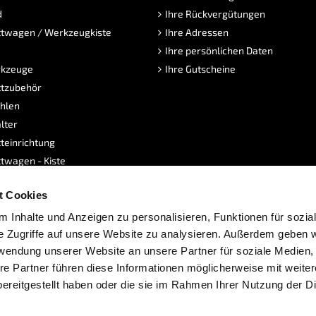
d
Ihre Rückvergütungen
twagen / Werkzeugkiste
Ihre Adressen
Ihre persönlichen Daten
kzeuge
Ihre Gutscheine
tzubehör
hlen
lter
teinrichtung
twagen - Kiste
sen
t Cookies
dukte
e
 Inhalte und Anzeigen zu personalisieren, Funktionen für sozia
e Zugriffe auf unsere Website zu analysieren. Außerdem geben w
rwendung unserer Website an unsere Partner für soziale Medien
re Partner führen diese Informationen möglicherweise mit weite
ereitgestellt haben oder die sie im Rahmen Ihrer Nutzung der D