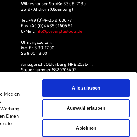
Wildeshauser Straße 83 ( B-213 )
26197 Ahlhorn (Oldenburg)
Tel. +49 (0) 4435 91606 77
Fax +49 (0) 4435 91606 81
E-Mail:
info@powerplustools.de
Öffnungszeiten:
Mo-Fr 8.30-17.00
Sa 9.00-13.00
Amtsgericht Oldenburg, HRB 205641.
Steuernummer 6820706492
USt-IdNr. DE 814765557
Alle zulassen
le Medien
ir
Auswahl erlauben
, Werbung
ren Daten
ienste
Ablehnen