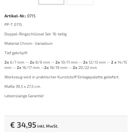
Artikel-Nr.:
0715
PP-T 0715.
Doppel-Ringschlüssel Set. 16-teilig
Material Chrom- Vanadium
Tief gekröpft
2x
6/7 mm --
2x
8/9 mm --
2x
10/11 mm --
2x
12/13 mm --
2 x
14/15
mm --
2x
16/17 mm --
2x
18/19 mm --
2x
20/22 mm
Werkzeug wird in praktischer Kunststoff Einlegepalette geliefert.
Maße 39,5 x 27,5 cm.
Lebenslange Garantie!
€ 34,95
inkl. MwSt.