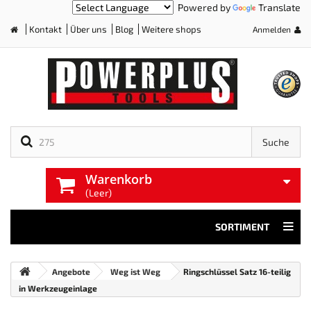
Powered by
Translate
Kontakt
Über uns
Blog
Weitere shops
Anmelden
Home
Suche
Warenkorb
(Leer)
SORTIMENT
Angebote
Weg ist Weg
Ringschlüssel Satz 16-teilig
in Werkzeugeinlage