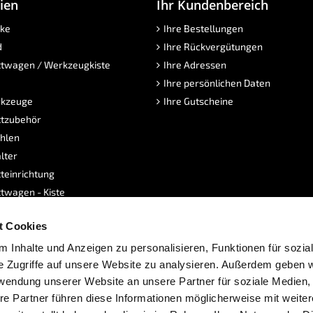
ien
Ihr Kundenbereich
ke
Ihre Bestellungen
d
Ihre Rückvergütungen
twagen / Werkzeugkiste
Ihre Adressen
Ihre persönlichen Daten
kzeuge
Ihre Gutscheine
tzubehör
hlen
lter
teinrichtung
twagen - Kiste
sen
t Cookies
dukte
e
 Inhalte und Anzeigen zu personalisieren, Funktionen für sozia
e Zugriffe auf unsere Website zu analysieren. Außerdem geben w
rwendung unserer Website an unsere Partner für soziale Medien
re Partner führen diese Informationen möglicherweise mit weite