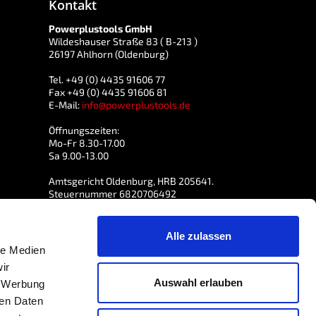
Kontakt
Powerplustools GmbH
Wildeshauser Straße 83 ( B-213 )
26197 Ahlhorn (Oldenburg)
Tel. +49 (0) 4435 91606 77
Fax +49 (0) 4435 91606 81
E-Mail:
info@powerplustools.de
Öffnungszeiten:
Mo-Fr 8.30-17.00
Sa 9.00-13.00
Amtsgericht Oldenburg, HRB 205641.
Steuernummer 6820706492
USt-IdNr. DE 814765557
Alle zulassen
le Medien
ir
Auswahl erlauben
, Werbung
ren Daten