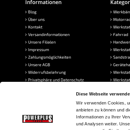
Informationen
Kategor
Blog
Werkbän
Über uns
Motorra
Kontakt
Werkstat
Versandinformationen
Fahrrad
Unsere Filialen
Handwer
Impressum
Werkstat
Zahlungsmöglichkeiten
Sandstra
Unsere AGB
Geräteha
Widerrufsbelehrung
Werkstat
Privatsphäre und Datenschutz
Werkstat
MwSt. frei Kaufen
Klickflie
Diese Webseite verwende
PowerPunkte
Neue Pro
FAQ Sandstrahlen
Angebot
Wir verwenden Cookies, um
Stellenangebote
anbieten zu können und di
Informationen zu Ihrer Ve
und Analysen weiter. Unse