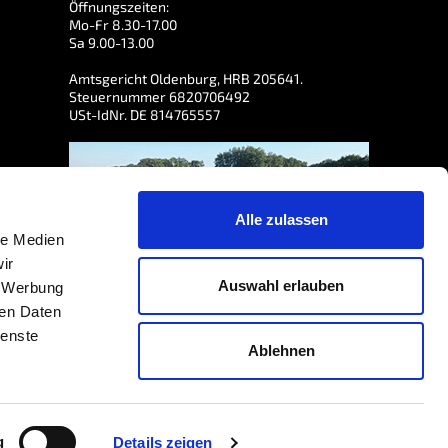
Öffnungszeiten:
Mo-Fr 8.30-17.00
Sa 9.00-13.00
Amtsgericht Oldenburg, HRB 205641.
Steuernummer 6820706492
USt-IdNr. DE 814765557
Alle zulassen
le Medien
ir
Auswahl erlauben
, Werbung
ren Daten
ienste
Ablehnen
3
/5 bewertet, basierend auf der Grundlage von
7464
Bewertungen
north
g
Details zeigen