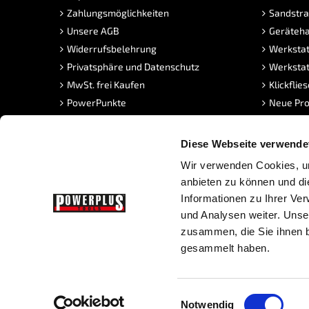
Zahlungsmöglichkeiten
Sandstra
Unsere AGB
Geräteha
Widerrufsbelehrung
Werkstat
Privatsphäre und Datenschutz
Werkstat
MwSt. frei Kaufen
Klickflie
PowerPunkte
Neue Pro
FAQ Sandstrahlen
Angebot
Stellenangebote
Diese Webseite verwende
Wir verwenden Cookies, um
anbieten zu können und di
Informationen zu Ihrer Ve
und Analysen weiter. Unse
zusammen, die Sie ihnen b
gesammelt haben.
Copyright © Powerplustools GmbH -
Sitemap
|
Prestashop We
Einwilligungsauswahl
Notwendig