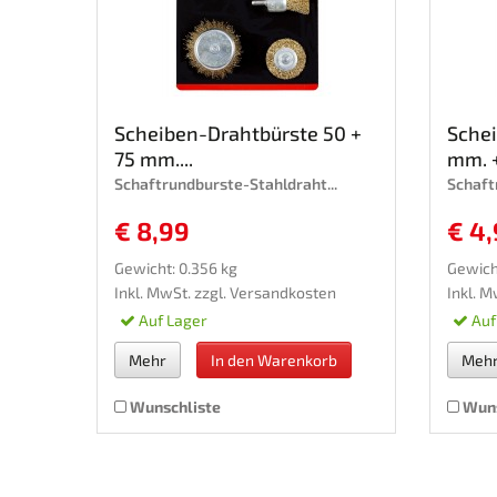
Scheiben-Drahtbürste 50 +
Sche
75 mm....
mm. +
Schaftrundburste-Stahldraht...
Schaft
€ 8,99
€ 4
Gewicht: 0.356 kg
Gewicht
Inkl. MwSt. zzgl.
Versandkosten
Inkl. M
Auf Lager
Auf
Mehr
In den Warenkorb
Meh
Wunschliste
Wuns