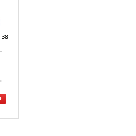
 38
..
n
rb