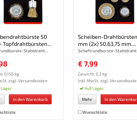
ibendrahtbürste 50
Scheiben-Drahtbürsten
 Topfdrahtbürsten...
mm (2x) 50,63,75 mm....
rundburste-Stahldraht...
Schaftrundburste-Stahldraht.
,98
€ 7,99
: 0.156 kg
Gewicht: 0.3 kg
wSt. zzgl.
Versandkosten
Inkl. MwSt. zzgl.
Versandkoste
 Lager
Auf Lager
r
In den Warenkorb
Mehr
In den Warenko
chliste
Wunschliste