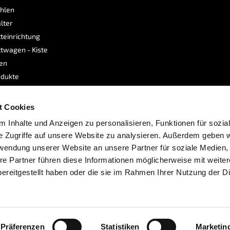
hlen
lter
teinrichtung
twagen - Kiste
sen
dukte
e
t Cookies
 Inhalte und Anzeigen zu personalisieren, Funktionen für sozia
e Zugriffe auf unsere Website zu analysieren. Außerdem geben w
rwendung unserer Website an unsere Partner für soziale Medien
re Partner führen diese Informationen möglicherweise mit weite
ereitgestellt haben oder die sie im Rahmen Ihrer Nutzung der D
bshops
Powerplustools.de
wird durchschnittlich mit
4.8
Präferenzen
Statistiken
Marketin