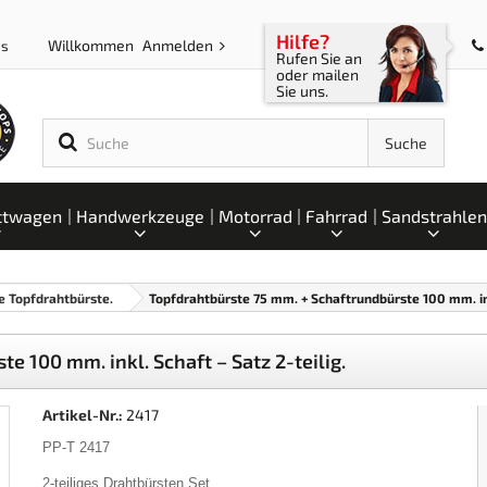
Hilfe?
Willkommen
Anmelden
ps
Rufen Sie an
oder mailen
Sie uns.
Suche
ttwagen
Handwerkzeuge
Motorrad
Fahrrad
Sandstrahlen
e Topfdrahtbürste.
Topfdrahtbürste 75 mm. + Schaftrundbürste 100 mm. inkl
 100 mm. inkl. Schaft – Satz 2-teilig.
Artikel-Nr.:
2417
PP-T 2417
2-teiliges Drahtbürsten Set.