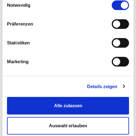
Notwendig
Zubehör
Präferenzen
Statistiken
Marketing
Scheiben-Drahtbürste 50 + 75 mm....
Details zeigen
Schaftrundburste-Stahldraht...
Alle zulassen
€ 8,99
Auswahl erlauben
Gewicht: 0.356 kg