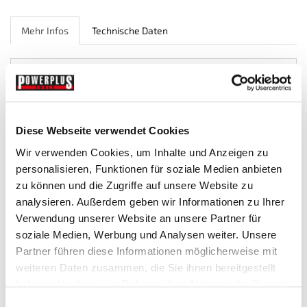
Mehr Infos
Technische Daten
MEHR INFOS
Die Bürsten bestehen aus einem gewelltem Stahldraht mit einer
Messingbeschichtung.
Diese Webseite verwendet Cookies
Die Drahtbürsten sind ideal zum professionellen entrosten und
Wir verwenden Cookies, um Inhalte und Anzeigen zu
reinigen von Metallen, sowie als Vorbereitung für Schweiß und
personalisieren, Funktionen für soziale Medien anbieten
Sandstrahlarbeiten geeignet.
zu können und die Zugriffe auf unsere Website zu
Die Drahtbürsten können bis zu max. 4500 u/min verwendet
analysieren. Außerdem geben wir Informationen zu Ihrer
werden.
Verwendung unserer Website an unsere Partner für
soziale Medien, Werbung und Analysen weiter. Unsere
Preis:
4,98 € inkl. MwSt.
Partner führen diese Informationen möglicherweise mit
weiteren Daten zusammen, die Sie ihnen bereitgestellt
haben oder die sie im Rahmen Ihrer Nutzung der Dienste
gesammelt haben.
Einwilligungsauswahl