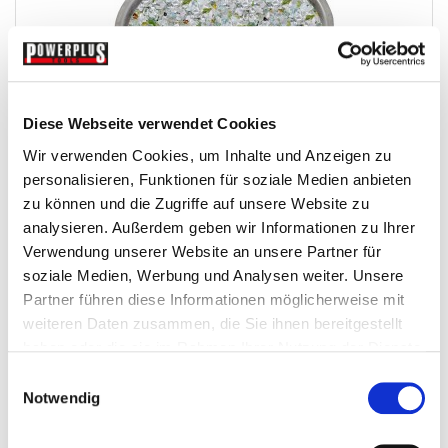
Diese Webseite verwendet Cookies
Wir verwenden Cookies, um Inhalte und Anzeigen zu
Glasgranulat 0,04 – 0,18 mm. für Strahlkabine...
personalisieren, Funktionen für soziale Medien anbieten
zu können und die Zugriffe auf unsere Website zu
Sandstrahlmittel-Strahlgut
analysieren. Außerdem geben wir Informationen zu Ihrer
Verwendung unserer Website an unsere Partner für
soziale Medien, Werbung und Analysen weiter. Unsere
€ 249,50
Partner führen diese Informationen möglicherweise mit
Gewicht: 250 kg
weiteren Daten zusammen, die Sie ihnen bereitgestellt
Inkl. MwSt. zzgl.
Versandkosten
haben oder die sie im Rahmen Ihrer Nutzung der Dienste
Auf Lager
gesammelt haben.
Einwilligungsauswahl
Notwendig
Mehr
In den Warenkorb
Wunschliste