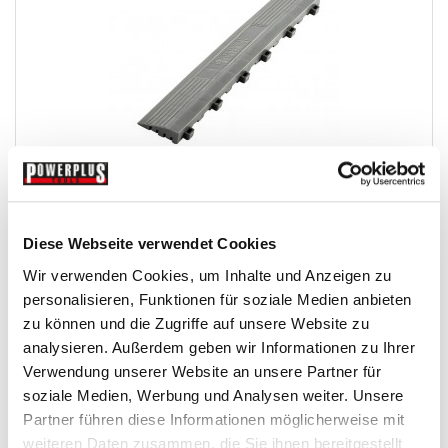
Kunststoff Kantenleiste grau - Abschlussleiste...
Offene-Klickfliesen
Diese Webseite verwendet Cookies
Wir verwenden Cookies, um Inhalte und Anzeigen zu
personalisieren, Funktionen für soziale Medien anbieten
€ 3,95
zu können und die Zugriffe auf unsere Website zu
Gewicht: 0.104 kg
analysieren. Außerdem geben wir Informationen zu Ihrer
Inkl. MwSt. zzgl.
Versandkosten
Verwendung unserer Website an unsere Partner für
Auf Lager
soziale Medien, Werbung und Analysen weiter. Unsere
Partner führen diese Informationen möglicherweise mit
Mehr
In den Warenkorb
weiteren Daten zusammen, die Sie ihnen bereitgestellt