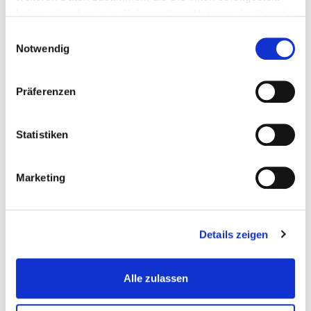
Wunschliste
haben oder die sie im Rahmen Ihrer Nutzung der Dienste
gesammelt haben.
Einwilligungsauswahl
Notwendig
Präferenzen
Statistiken
Marketing
Kunststoff Kantenleiste grau - Abschlussleiste...
Details zeigen
Offene-Klickfliesen
€ 3,95
Alle zulassen
Gewicht: 0.108 kg