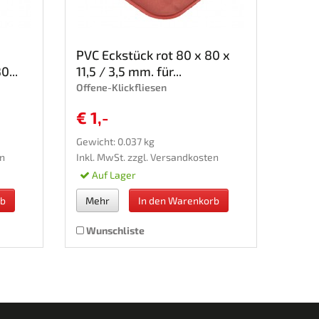
PVC Eckstück rot 80 x 80 x
0...
11,5 / 3,5 mm. für...
Offene-Klickfliesen
€ 1,-
Gewicht: 0.037 kg
n
Inkl. MwSt. zzgl.
Versandkosten
Auf Lager
rb
Mehr
In den Warenkorb
Wunschliste