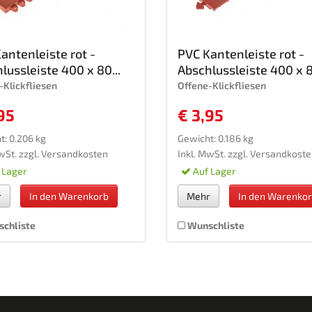
antenleiste rot -
PVC Kantenleiste rot -
lussleiste 400 x 80...
Abschlussleiste 400 x 8
-Klickfliesen
Offene-Klickfliesen
95
€ 3,95
t: 0.206 kg
Gewicht: 0.186 kg
wSt. zzgl.
Versandkosten
Inkl. MwSt. zzgl.
Versandkoste
 Lager
Auf Lager
r
In den Warenkorb
Mehr
In den Warenko
chliste
Wunschliste