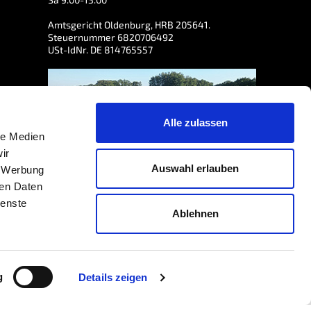
Amtsgericht Oldenburg, HRB 205641.
Steuernummer 6820706492
USt-IdNr. DE 814765557
Alle zulassen
le Medien
ir
Auswahl erlauben
, Werbung
ren Daten
ienste
Ablehnen
3
/5 bewertet, basierend auf der Grundlage von
7460
Bewertungen
north
g
Details zeigen