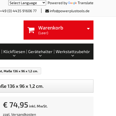
Powered by
Translate
+49 (0) 4435 91606 77
info@powerplustools.de
Warenkorb
(Leer)
Klickfliesen
Gerätehalter
Werkstattzubehör
, Maße 136 x 96 x 1,2 cm.
e 136 x 96 x 1,2 cm.
€ 74,95
inkl. MwSt.
zzgl.
Versandkosten