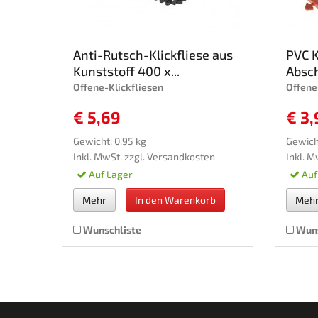
Anti-Rutsch-Klickfliese aus
PVC K
Kunststoff 400 x...
Absch
Offene-Klickfliesen
Offene
€ 5,69
€ 3,
Gewicht: 0.95 kg
Gewich
Inkl. MwSt. zzgl.
Versandkosten
Inkl. M
Auf Lager
Auf
Mehr
In den Warenkorb
Meh
Wunschliste
Wuns