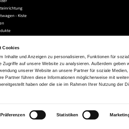
lter
teinrichtung
twagen - Kiste
sen
dukte
e
t Cookies
 Inhalte und Anzeigen zu personalisieren, Funktionen für sozia
e Zugriffe auf unsere Website zu analysieren. Außerdem geben w
rwendung unserer Website an unsere Partner für soziale Medien
re Partner führen diese Informationen möglicherweise mit weite
ereitgestellt haben oder die sie im Rahmen Ihrer Nutzung der D
bshops
Powerplustools.de
wird durchschnittlich mit
4.8
Präferenzen
Statistiken
Marketin