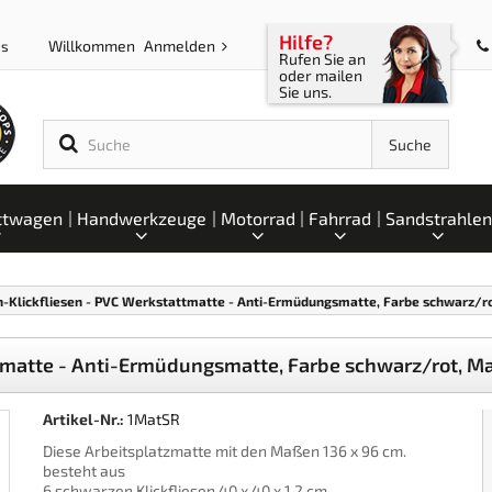
Hilfe?
Willkommen
Anmelden
ps
Rufen Sie an
oder mailen
Sie uns.
Suche
ttwagen
Handwerkzeuge
Motorrad
Fahrrad
Sandstrahlen
h-Klickfliesen - PVC Werkstattmatte - Anti-Ermüdungsmatte, Farbe schwarz/rot
tmatte - Anti-Ermüdungsmatte, Farbe schwarz/rot, Maß
Artikel-Nr.:
1MatSR
Diese Arbeitsplatzmatte mit den Maßen 136 x 96 cm.
besteht aus
6 schwarzen Klickfliesen 40 x 40 x 1,2 cm.,