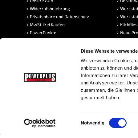
Unsere AGB
Geräteha
Widerrufsbelehrung
Werkstat
Privatsphäre und Datenschutz
Werkstat
MwSt. frei Kaufen
Klickflie
PowerPunkte
Neue Pro
FAQ Sandstrahlen
Angebot
Stellenangebote
Diese Webseite verwende
Wir verwenden Cookies, um
anbieten zu können und di
Informationen zu Ihrer Ve
und Analysen weiter. Unse
zusammen, die Sie ihnen b
gesammelt haben.
Copyright © Powerplustools GmbH -
Sitemap
|
Prestashop We
Einwilligungsauswahl
Notwendig