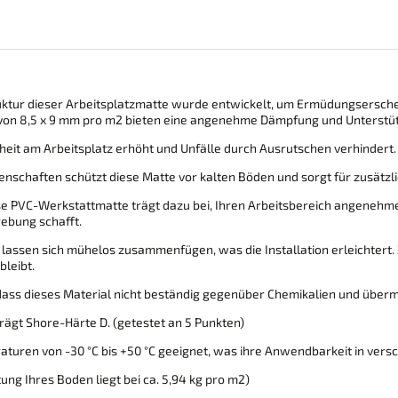
truktur dieser Arbeitsplatzmatte wurde entwickelt, um Ermüdungsersche
en von 8,5 x 9 mm pro m2 bieten eine angenehme Dämpfung und Unterstü
erheit am Arbeitsplatz erhöht und Unfälle durch Ausrutschen verhindert.
igenschaften schützt diese Matte vor kalten Böden und sorgt für zusätzl
ese PVC-Werkstattmatte trägt dazu bei, Ihren Arbeitsbereich angenehmer
ebung schafft.
n lassen sich mühelos zusammenfügen, was die Installation erleichtert. 
bleibt.
 dass dieses Material nicht beständig gegenüber Chemikalien und überm
rägt Shore-Härte D. (getestet an 5 Punkten)
raturen von -30 °C bis +50 °C geeignet, was ihre Anwendbarkeit in ve
ung Ihres Boden liegt bei ca. 5,94 kg pro m2)