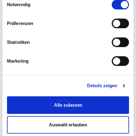
Zubehör
Notwendig
Präferenzen
Statistiken
Marketing
Montageliege - Rollbrett - Montagerollbrett
Details zeigen
Montageliege-Stuhle
Alle zulassen
€ 69,-
Auswahl erlauben
Gewicht: 12.5 kg
Inkl. MwSt. zzgl.
Versandkosten