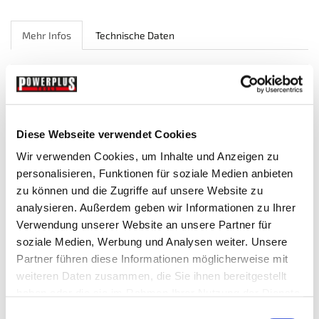
Mehr Infos
Technische Daten
MEHR INFOS
Kunststoffräder: Ø 75 mm x 24 mm Gewinde auf Ø 40
horizontalen unteren lagerschale
Diese Webseite verwendet Cookies
Wir verwenden Cookies, um Inhalte und Anzeigen zu
Nettogewicht: 8,2 kg
personalisieren, Funktionen für soziale Medien anbieten
Preis:
49,50 € inkl. MwSt.
zu können und die Zugriffe auf unsere Website zu
analysieren. Außerdem geben wir Informationen zu Ihrer
Ein Nützlicher Helfer für alle Montagearbeiten, die im
Verwendung unserer Website an unsere Partner für
Liegen oder Sitzen verrichtet werden müssen. Die Sitz und
Auflagefläche ist geplostert und sorgt für idealen Liege und
soziale Medien, Werbung und Analysen weiter. Unsere
Sitzkomfort.
Partner führen diese Informationen möglicherweise mit
weiteren Daten zusammen, die Sie ihnen bereitgestellt
haben oder die sie im Rahmen Ihrer Nutzung der Dienste
gesammelt haben.
Einwilligungsauswahl