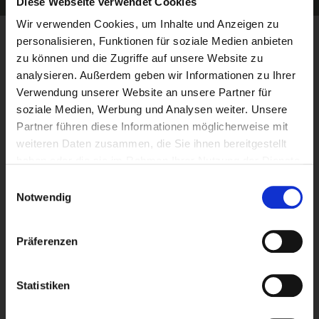
Diese Webseite verwendet Cookies
Wir verwenden Cookies, um Inhalte und Anzeigen zu
Informationen
personalisieren, Funktionen für soziale Medien anbieten
Blog
zu können und die Zugriffe auf unsere Website zu
analysieren. Außerdem geben wir Informationen zu Ihrer
Über uns
Verwendung unserer Website an unsere Partner für
Kontakt
soziale Medien, Werbung und Analysen weiter. Unsere
Versandinformationen
Partner führen diese Informationen möglicherweise mit
Unsere Filialen
weiteren Daten zusammen, die Sie ihnen bereitgestellt
Impressum
haben oder die sie im Rahmen Ihrer Nutzung der Dienste
Zahlungsmöglichkeiten
gesammelt haben.
Einwilligungsauswahl
Unsere AGB
Notwendig
Widerrufsbelehrung
Privatsphäre und Datenschutz
Präferenzen
MwSt. frei Kaufen
PowerPunkte
FAQ Sandstrahlen
Statistiken
Stellenangebote