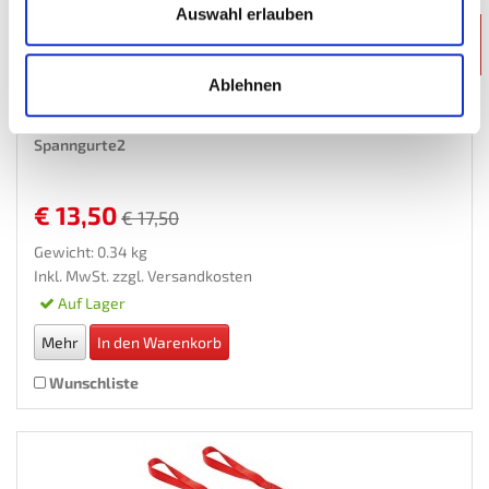
Auswahl erlauben
-€ 4,-
Ablehnen
Spanngurt Set 30 cm 10 Stk. mit Doppelschlaufe...
Spanngurte2
€ 13,50
€ 17,50
Gewicht: 0.34 kg
Inkl. MwSt. zzgl.
Versandkosten
Auf Lager
Mehr
In den Warenkorb
Wunschliste