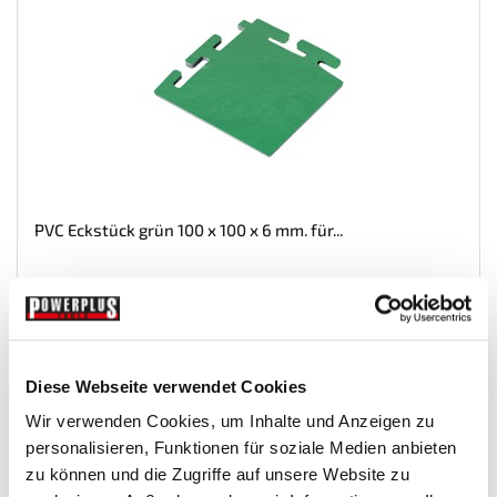
PVC Eckstück grün 100 x 100 x 6 mm. für...
Geschlossene-Klickfliesen
€ 2,-
Diese Webseite verwendet Cookies
Gewicht: 0.048 kg
Inkl. MwSt. zzgl.
Versandkosten
Wir verwenden Cookies, um Inhalte und Anzeigen zu
Auf Lager
personalisieren, Funktionen für soziale Medien anbieten
zu können und die Zugriffe auf unsere Website zu
Mehr
In den Warenkorb