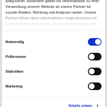
analysieren. Außerdem geben wir Informationen zu Ihrer
Wunschliste
Verwendung unserer Website an unsere Partner für
soziale Medien, Werbung und Analysen weiter. Unsere
Partner führen diese Informationen möglicherweise mit
weiteren Daten zusammen, die Sie ihnen bereitgestellt
haben oder die sie im Rahmen Ihrer Nutzung der Dienste
gesammelt haben.
Einwilligungsauswahl
Notwendig
Präferenzen
Statistiken
PVC Klickfliesen gelb 500 x 500 x 6 mm....
Geschlossene-Klickfliesen
Marketing
€ 7,95
Details zeigen