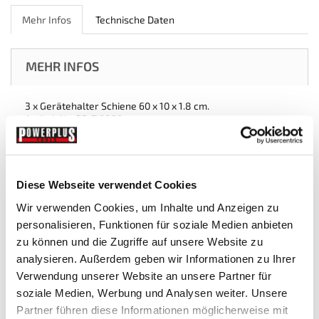
Mehr Infos
Technische Daten
MEHR INFOS
3 x Gerätehalter Schiene 60 x 10 x 1.8 cm.
Artikel-Nr.: PP-T 0850
3 x Einzel J-Wandhaken kurz Gerätehalter
Durchmesser Haken: Ø 8 mm.
Diese Webseite verwendet Cookies
Haken Länge: 4 cm.
Artikel-Nr: PP-T 0859
Wir verwenden Cookies, um Inhalte und Anzeigen zu
personalisieren, Funktionen für soziale Medien anbieten
3 x Einzelwandhaken Gerätehalter
zu können und die Zugriffe auf unsere Website zu
Haken Länge: 11,5 cm.
analysieren. Außerdem geben wir Informationen zu Ihrer
Artikel-Nr: PP-T 0858
Verwendung unserer Website an unsere Partner für
soziale Medien, Werbung und Analysen weiter. Unsere
1 x Doppelwandhaken Gerätehalter
Partner führen diese Informationen möglicherweise mit