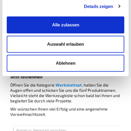
Details zeigen
Bekanntgabe des Gewinners
Am Ende des Monats geben wir auf unseren Social Media
Kanälen bekannt, wer die Weihnachtsmänner gefunden hat
Alle zulassen
und die Werkzeugkiste gewinnt. Ein Blick dorthin lohnt sich.
Warum wir dieses Gewinnspiel durchführen
Wir arbeiten gern mit Werkzeugen, Werkstätten und
Auswahl erlauben
Menschen, die Dinge selbst in die Hand nehmen. Dieses
Gewinnspiel ist unsere Art, ein Stück dieser Begeisterung
mit Ihnen zu teilen. Es soll Freude machen, einen Moment
Ablehnen
Abwechslung bringen und vielleicht sogar ein wenig
Entdeckergeist wecken.
Jetzt teilnehmen
Öffnen Sie die Kategorie
Werkstattset
, halten Sie die
Augen offen und schicken Sie uns die fünf Produktnamen.
Vielleicht steht die Werkzeugkiste schon bald bei Ihnen und
begleitet Sie durch viele Projekte.
Wir wünschen Ihnen viel Erfolg und eine angenehme
Vorweihnachtszeit.
Posted in:
Werkstatt einrichten