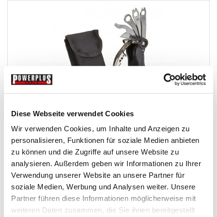
Fahrrad Miniwerkzeug - Fahrrad Werkzeug Set im...
Diese Webseite verwendet Cookies
Wir verwenden Cookies, um Inhalte und Anzeigen zu
Fahrradwerkzeug
personalisieren, Funktionen für soziale Medien anbieten
zu können und die Zugriffe auf unsere Website zu
analysieren. Außerdem geben wir Informationen zu Ihrer
€ 9,95
Verwendung unserer Website an unsere Partner für
Gewicht: 0.27 kg
soziale Medien, Werbung und Analysen weiter. Unsere
Inkl. MwSt. zzgl.
Versandkosten
Partner führen diese Informationen möglicherweise mit
Auf Lager
weiteren Daten zusammen, die Sie ihnen bereitgestellt