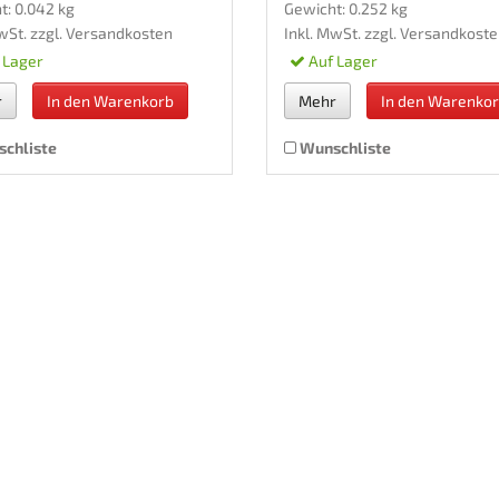
t: 0.042 kg
Gewicht: 0.252 kg
wSt. zzgl.
Versandkosten
Inkl. MwSt. zzgl.
Versandkoste
 Lager
Auf Lager
r
In den Warenkorb
Mehr
In den Warenko
chliste
Wunschliste