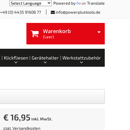
Powered by
Translate
+49 (0) 4435 91606 77
info@powerplustools.de
Warenkorb
(Leer)
Klickfliesen
Gerätehalter
Werkstattzubehör
€ 16,95
inkl. MwSt.
zzgl.
Versandkosten