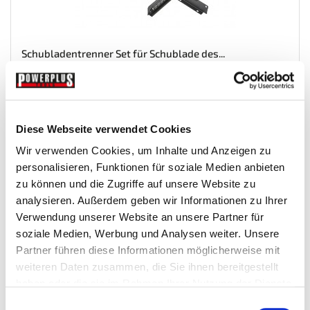
Schubladentrenner Set für Schublade des...
Einsaetze-Fuer-Werkstattwagen
€ 19,95
Diese Webseite verwendet Cookies
Wir verwenden Cookies, um Inhalte und Anzeigen zu
Gewicht: 1.25 kg
personalisieren, Funktionen für soziale Medien anbieten
Inkl. MwSt. zzgl.
Versandkosten
zu können und die Zugriffe auf unsere Website zu
Auf Lager
analysieren. Außerdem geben wir Informationen zu Ihrer
Mehr
In den Warenkorb
Verwendung unserer Website an unsere Partner für
soziale Medien, Werbung und Analysen weiter. Unsere
Wunschliste
Partner führen diese Informationen möglicherweise mit
weiteren Daten zusammen, die Sie ihnen bereitgestellt
haben oder die sie im Rahmen Ihrer Nutzung der Dienste
gesammelt haben.
Einwilligungsauswahl