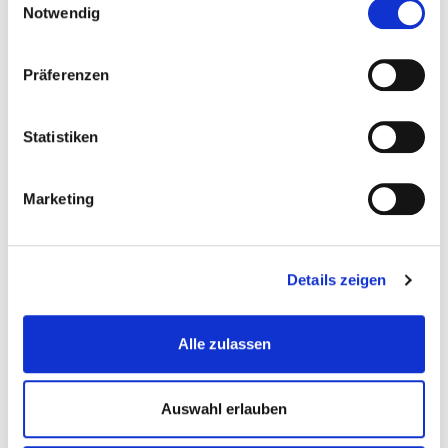
Notwendig
Präferenzen
Statistiken
Werkzeugschrank mit 6 Schubladen Mattschwarz 72...
Marketing
Heavy-Duty-Werkstatteinrich...
Details zeigen
€ 739,-
Gewicht: 96.4 kg
Inkl. MwSt. zzgl.
Versandkosten
Alle zulassen
Auf Lager
Mehr
In den Warenkorb
Auswahl erlauben
Wunschliste