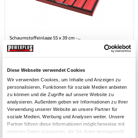
Schaumstoffeinlage 55 x 39 cm -...
Einsaetze-Fuer-Werkstattwagen
Diese Webseite verwendet Cookies
€ 14,95
Wir verwenden Cookies, um Inhalte und Anzeigen zu
Gewicht: 0.13 kg
personalisieren, Funktionen für soziale Medien anbieten
Inkl. MwSt. zzgl.
Versandkosten
zu können und die Zugriffe auf unsere Website zu
Nicht auf Lager
analysieren. Außerdem geben wir Informationen zu Ihrer
Mehr
In den Warenkorb
Verwendung unserer Website an unsere Partner für
soziale Medien, Werbung und Analysen weiter. Unsere
Wunschliste
Partner führen diese Informationen möglicherweise mit
weiteren Daten zusammen, die Sie ihnen bereitgestellt