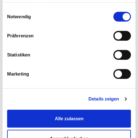
haben oder die sie im Rahmen Ihrer Nutzung der Dienste
gesammelt haben.
Einwilligungsauswahl
Notwendig
Präferenzen
Statistiken
Schaumstoffeinlage 77 x 39 cm -...
Marketing
Einsaetze-Fuer-Werkstattwagen
Details zeigen
€ 19,95
Gewicht: 0.225 kg
Alle zulassen
Inkl. MwSt. zzgl.
Versandkosten
Auf Lager